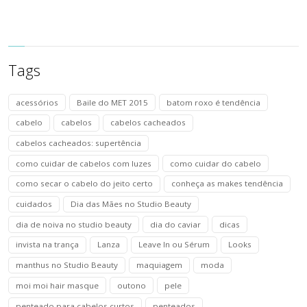
Tags
acessórios
Baile do MET 2015
batom roxo é tendência
cabelo
cabelos
cabelos cacheados
cabelos cacheados: supertência
como cuidar de cabelos com luzes
como cuidar do cabelo
como secar o cabelo do jeito certo
conheça as makes tendência
cuidados
Dia das Mães no Studio Beauty
dia de noiva no studio beauty
dia do caviar
dicas
invista na trança
Lanza
Leave In ou Sérum
Looks
manthus no Studio Beauty
maquiagem
moda
moi moi hair masque
outono
pele
penteado para cabelos curtos
penteados