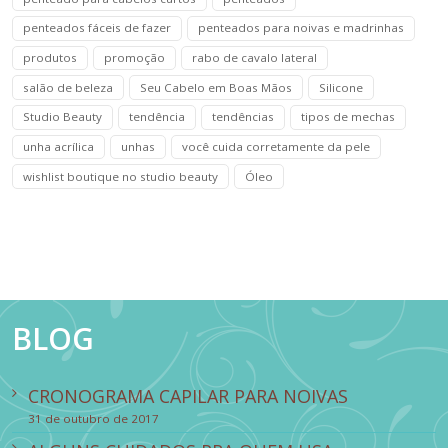
penteados fáceis de fazer
penteados para noivas e madrinhas
produtos
promoção
rabo de cavalo lateral
salão de beleza
Seu Cabelo em Boas Mãos
Silicone
Studio Beauty
tendência
tendências
tipos de mechas
unha acrílica
unhas
você cuida corretamente da pele
wishlist boutique no studio beauty
Óleo
BLOG
CRONOGRAMA CAPILAR PARA NOIVAS
31 de outubro de 2017