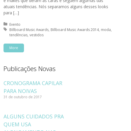
e makes que deram as caras e seguem algumas das
atuais tendências. Nós separamos alguns desses looks
para […]
Posted in:
Evento
Tagged with:
Billboard Music Awards
Billboard Music Awards 2014
moda
tendências
vestidos
More
Publicações Novas
CRONOGRAMA CAPILAR
PARA NOIVAS
31 de outubro de 2017
ALGUNS CUIDADOS PRA
QUEM USA