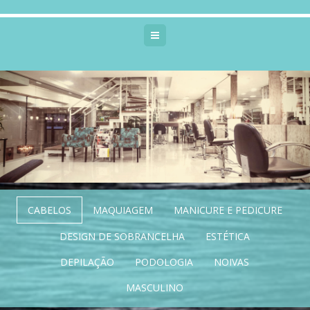
Menu
CABELOS
MAQUIAGEM
MANICURE E PEDICURE
DESIGN DE SOBRANCELHA
ESTÉTICA
DEPILAÇÃO
PODOLOGIA
NOIVAS
MASCULINO