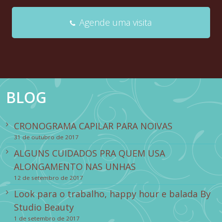
Agende uma visita
BLOG
CRONOGRAMA CAPILAR PARA NOIVAS
31 de outubro de 2017
ALGUNS CUIDADOS PRA QUEM USA
ALONGAMENTO NAS UNHAS
12 de setembro de 2017
Look para o trabalho, happy hour e balada By
Studio Beauty
1 de setembro de 2017