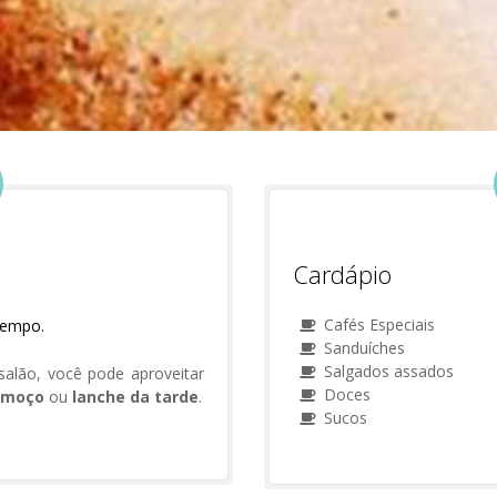
Cardápio
Cafés Especiais
tempo.
Sanduíches
Salgados assados
alão, você pode aproveitar
Doces
lmoço
ou
lanche da tarde
.
Sucos