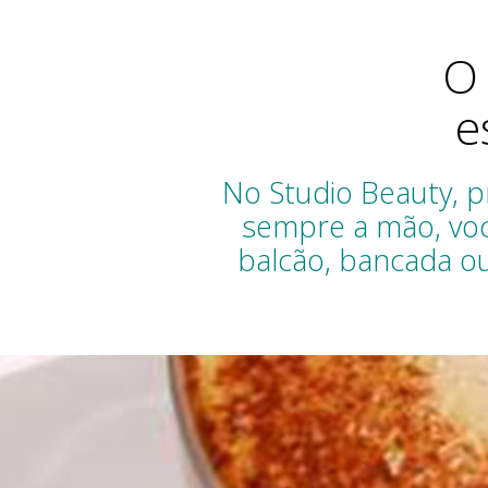
You are here:
O
e
No Studio Beauty, p
sempre a mão, voc
balcão, bancada o