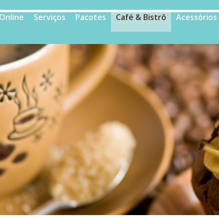
 Online
Serviços
Pacotes
Café & Bistrô
Acessórios