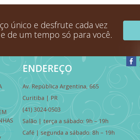
o único e desfrute cada vez
 e de um tempo só para você.
ENDEREÇO
A
Av. República Argentina, 665
Curitiba | PR
(41) 3024-0503
EM
NHAS
Salão | terça a sábado: 9h – 19h
Café | segunda a sábado: 8h – 19h
y