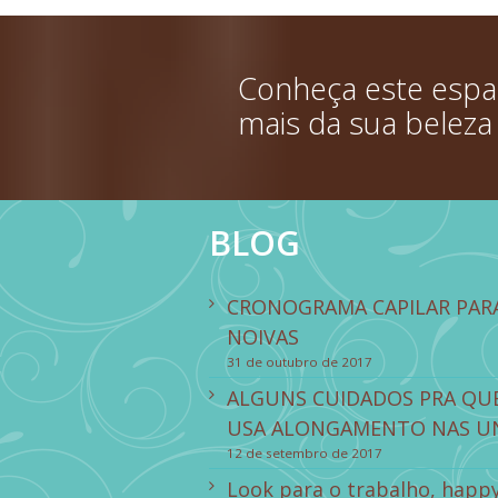
Conheça este espaç
mais da sua beleza
BLOG
CRONOGRAMA CAPILAR PAR
NOIVAS
31 de outubro de 2017
ALGUNS CUIDADOS PRA QU
USA ALONGAMENTO NAS U
12 de setembro de 2017
Look para o trabalho, happ