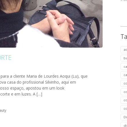
T
a
ORTE
b
c
c
para a cliente Maria de Lourdes Aoqui (Lu), que
nova casa do profissional Silvinho, aqui em
c
 o nosso espaço, apostou em um look
c
orte e em luzes. A […]
co
c
auty
D
di