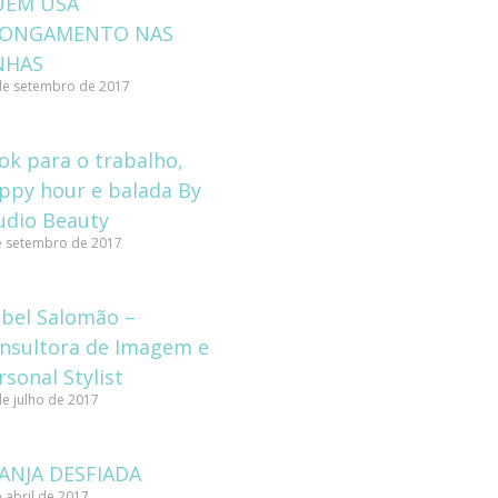
UEM USA
LONGAMENTO NAS
NHAS
de setembro de 2017
ok para o trabalho,
ppy hour e balada By
udio Beauty
e setembro de 2017
abel Salomão –
nsultora de Imagem e
rsonal Stylist
de julho de 2017
ANJA DESFIADA
 abril de 2017