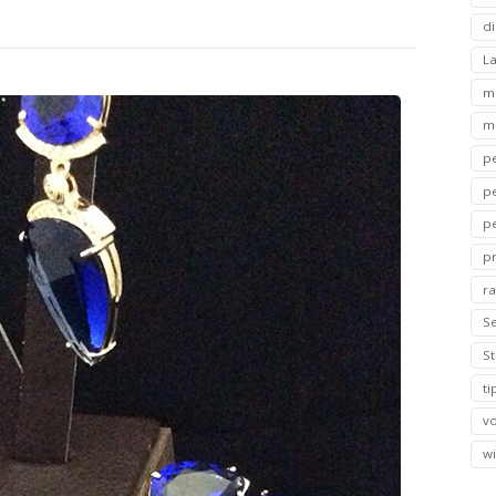
di
L
m
m
p
p
p
p
ra
S
S
t
v
wi