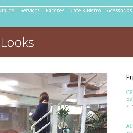
 Online
Serviços
Pacotes
Café & Bistrô
Acessórios
:
Looks
Pu
CR
PA
31 
AL