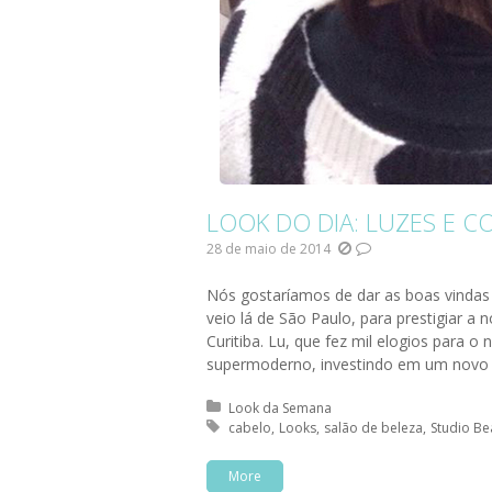
LOOK DO DIA: LUZES E C
28 de maio de 2014
Nós gostaríamos de dar as boas vindas 
veio lá de São Paulo, para prestigiar a 
Curitiba. Lu, que fez mil elogios para
supermoderno, investindo em um novo c
Posted in:
Look da Semana
Tagged with:
cabelo
Looks
salão de beleza
Studio Be
More