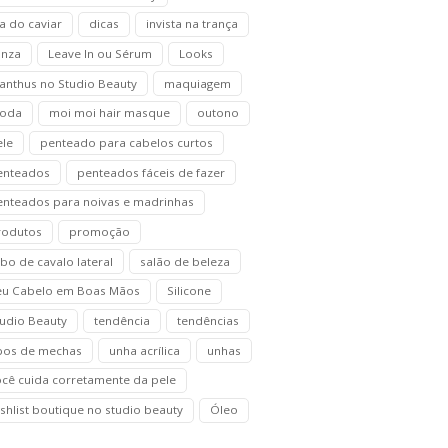
a do caviar
dicas
invista na trança
anza
Leave In ou Sérum
Looks
anthus no Studio Beauty
maquiagem
oda
moi moi hair masque
outono
ele
penteado para cabelos curtos
enteados
penteados fáceis de fazer
enteados para noivas e madrinhas
rodutos
promoção
bo de cavalo lateral
salão de beleza
eu Cabelo em Boas Mãos
Silicone
tudio Beauty
tendência
tendências
ipos de mechas
unha acrílica
unhas
ocê cuida corretamente da pele
shlist boutique no studio beauty
Óleo