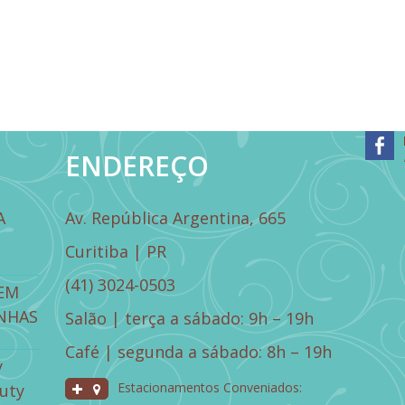
ENDEREÇO
A
Av. República Argentina, 665
Curitiba | PR
(41) 3024-0503
EM
NHAS
Salão | terça a sábado: 9h – 19h
Café | segunda a sábado: 8h – 19h
y
Estacionamentos Conveniados:
uty