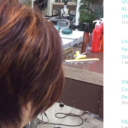
Q
A
U
12 
Lo
ha
St
1 d
Iz
Co
Pe
29 
FR
5 de