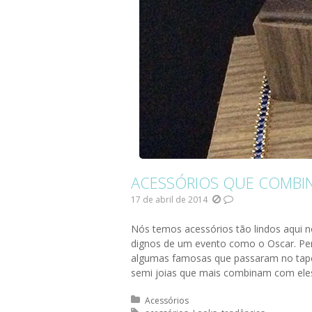
ACESSÓRIOS QUE COMBI
17 de abril de 2014
Nós temos acessórios tão lindos aqui n
dignos de um evento como o Oscar. Pe
algumas famosas que passaram no tape
semi joias que mais combinam com eles.
Posted in:
Acessórios