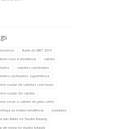
ags
cessórios
Baile do MET 2015
atom roxo é tendência
cabelo
abelos
cabelos cacheados
abelos cacheados: supertência
omo cuidar de cabelos com luzes
omo cuidar do cabelo
mo secar o cabelo do jeito certo
onheça as makes tendência
cuidados
ia das Mães no Studio Beauty
a de noiva no studio beauty