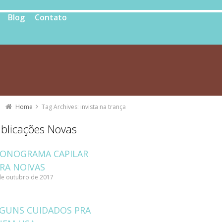
Blog
Contato
Home
Tag Archives: invista na trança
blicações Novas
ONOGRAMA CAPILAR
RA NOIVAS
de outubro de 2017
GUNS CUIDADOS PRA