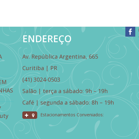
ENDEREÇO
A
Av. República Argentina, 665
Curitiba | PR
(41) 3024-0503
EM
NHAS
Salão | terça a sábado: 9h – 19h
Café | segunda a sábado: 8h – 19h
y
Estacionamentos Conveniados:
uty