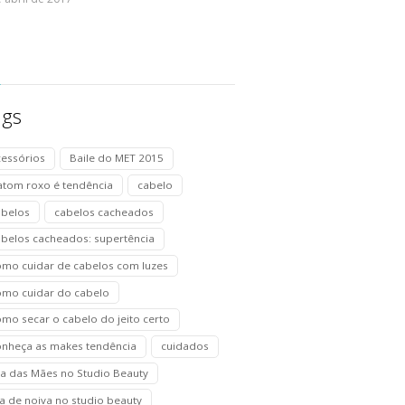
ags
cessórios
Baile do MET 2015
atom roxo é tendência
cabelo
abelos
cabelos cacheados
abelos cacheados: supertência
omo cuidar de cabelos com luzes
omo cuidar do cabelo
mo secar o cabelo do jeito certo
onheça as makes tendência
cuidados
ia das Mães no Studio Beauty
a de noiva no studio beauty