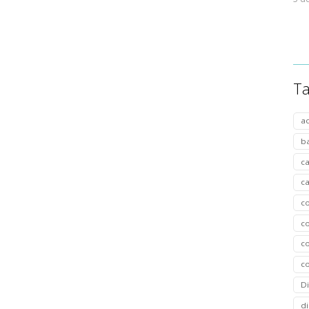
T
a
b
c
c
c
c
co
c
D
di