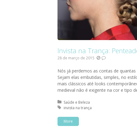
Invista na Trança: Pente
28 de março de 2015
Nós já perdemos as contas de quantas v
Sejam elas embutidas, simples, no esti
mais clássicos até looks contemporâne
medieval não é exigente na cor e tipo de
Posted in:
Saúde e Beleza
Tagged with:
invista na trança
More