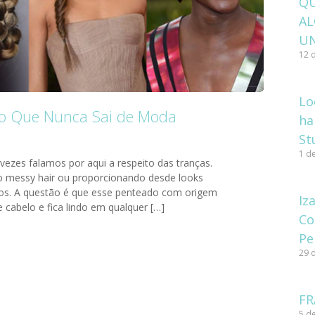
Q
A
U
12 
Lo
ado Que Nunca Sai de Moda
ha
St
1 d
ezes falamos por aqui a respeito das tranças.
lo messy hair ou proporcionando desde looks
os. A questão é que esse penteado com origem
Iz
 cabelo e fica lindo em qualquer […]
Co
Pe
29 
FR
5 de