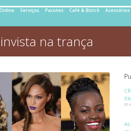
 Online
Serviços
Pacotes
Café & Bistrô
Acessórios
:
invista na trança
Pu
CR
PA
31 
AL