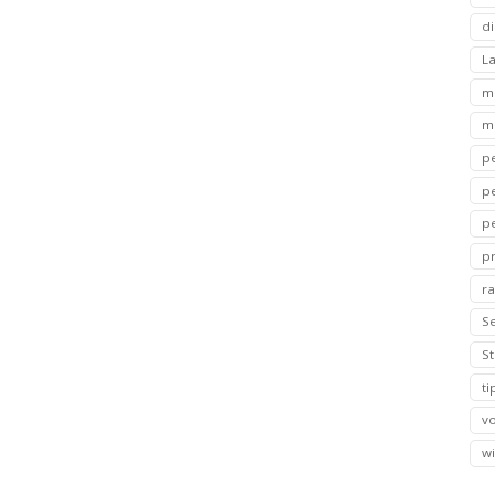
di
L
m
m
p
p
p
p
ra
S
S
t
v
wi