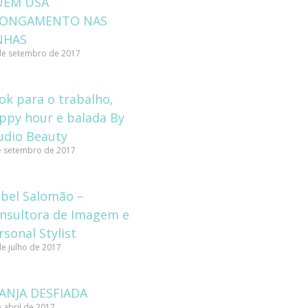
UEM USA
LONGAMENTO NAS
NHAS
de setembro de 2017
ok para o trabalho,
ppy hour e balada By
udio Beauty
e setembro de 2017
abel Salomão –
nsultora de Imagem e
rsonal Stylist
de julho de 2017
ANJA DESFIADA
 abril de 2017