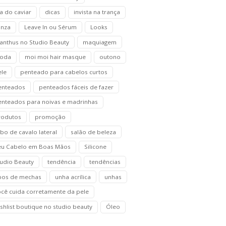
a do caviar
dicas
invista na trança
anza
Leave In ou Sérum
Looks
anthus no Studio Beauty
maquiagem
oda
moi moi hair masque
outono
ele
penteado para cabelos curtos
enteados
penteados fáceis de fazer
enteados para noivas e madrinhas
rodutos
promoção
bo de cavalo lateral
salão de beleza
eu Cabelo em Boas Mãos
Silicone
tudio Beauty
tendência
tendências
ipos de mechas
unha acrílica
unhas
ocê cuida corretamente da pele
shlist boutique no studio beauty
Óleo