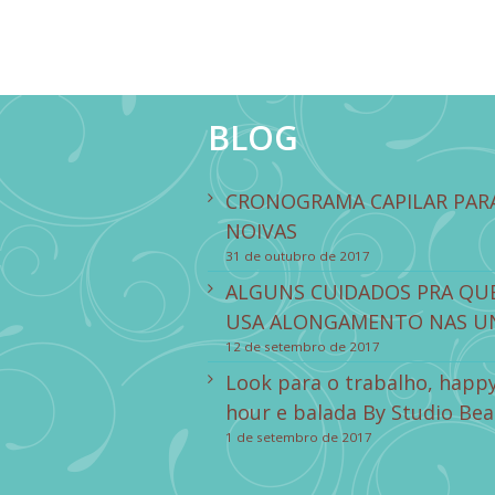
BLOG
CRONOGRAMA CAPILAR PAR
NOIVAS
31 de outubro de 2017
ALGUNS CUIDADOS PRA QU
USA ALONGAMENTO NAS U
12 de setembro de 2017
Look para o trabalho, happ
hour e balada By Studio Bea
1 de setembro de 2017