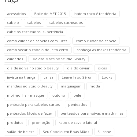
acessórios
Baile do MET 2015
batom roxo é tendência
cabelo
cabelos
cabelos cacheados
cabelos cacheados: supertência
como cuidar de cabelos com luzes
como cuidar do cabelo
como secar o cabelo do jeito certo
conheça as makes tendência
cuidados
Dia das Mães no Studio Beauty
dia de noiva no studio beauty
dia do caviar
dicas
invista na trança
Lanza
Leave In ou Sérum
Looks
manthus no Studio Beauty
maquiagem
moda
moi moi hair masque
outono
pele
penteado para cabelos curtos
penteados
penteados fáceis de fazer
penteados para noivas e madrinhas
produtos
promoção
rabo de cavalo lateral
salão de beleza
Seu Cabelo em Boas Mãos
Silicone