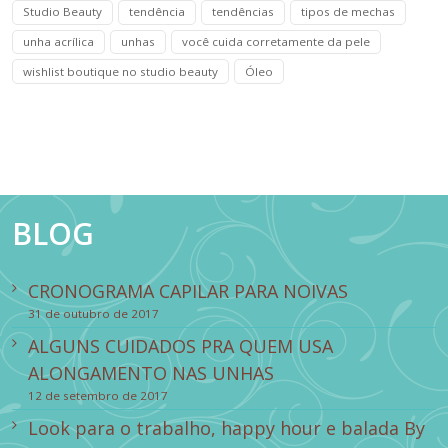
Studio Beauty
tendência
tendências
tipos de mechas
unha acrílica
unhas
você cuida corretamente da pele
wishlist boutique no studio beauty
Óleo
BLOG
CRONOGRAMA CAPILAR PARA NOIVAS
31 de outubro de 2017
ALGUNS CUIDADOS PRA QUEM USA
ALONGAMENTO NAS UNHAS
12 de setembro de 2017
Look para o trabalho, happy hour e balada By