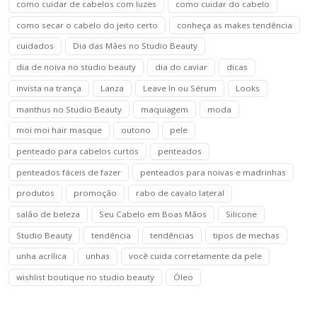
como cuidar de cabelos com luzes
como cuidar do cabelo
como secar o cabelo do jeito certo
conheça as makes tendência
cuidados
Dia das Mães no Studio Beauty
dia de noiva no studio beauty
dia do caviar
dicas
invista na trança
Lanza
Leave In ou Sérum
Looks
manthus no Studio Beauty
maquiagem
moda
moi moi hair masque
outono
pele
penteado para cabelos curtos
penteados
penteados fáceis de fazer
penteados para noivas e madrinhas
produtos
promoção
rabo de cavalo lateral
salão de beleza
Seu Cabelo em Boas Mãos
Silicone
Studio Beauty
tendência
tendências
tipos de mechas
unha acrílica
unhas
você cuida corretamente da pele
wishlist boutique no studio beauty
Óleo