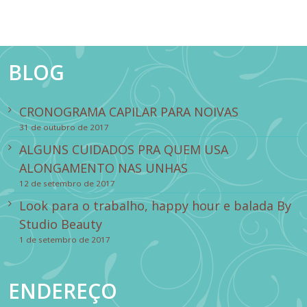
BLOG
CRONOGRAMA CAPILAR PARA NOIVAS
31 de outubro de 2017
ALGUNS CUIDADOS PRA QUEM USA
ALONGAMENTO NAS UNHAS
12 de setembro de 2017
Look para o trabalho, happy hour e balada By
Studio Beauty
1 de setembro de 2017
ENDEREÇO