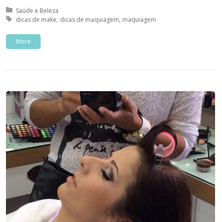
Posted in:
Saúde e Beleza
Tagged with:
dicas de make
dicas de maquiagem
maquiagem
More