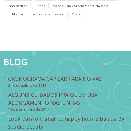
unha acrílica
unhas
você cuida corretamente da pele
wishlist boutique no studio beauty
Óleo
BLOG
CRONOGRAMA CAPILAR PARA NOIVAS
31 de outubro de 2017
ALGUNS CUIDADOS PRA QUEM USA
ALONGAMENTO NAS UNHAS
12 de setembro de 2017
Look para o trabalho, happy hour e balada By
Studio Beauty