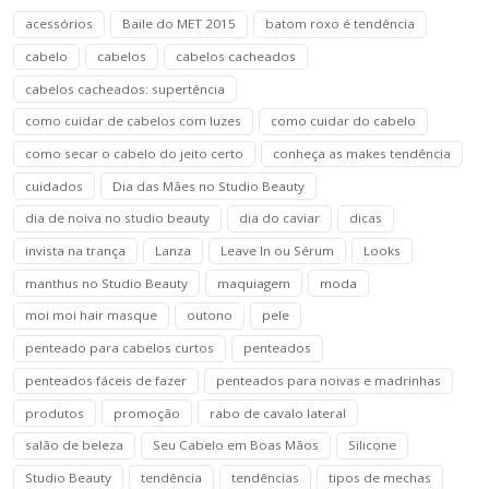
acessórios
Baile do MET 2015
batom roxo é tendência
cabelo
cabelos
cabelos cacheados
cabelos cacheados: supertência
como cuidar de cabelos com luzes
como cuidar do cabelo
como secar o cabelo do jeito certo
conheça as makes tendência
cuidados
Dia das Mães no Studio Beauty
dia de noiva no studio beauty
dia do caviar
dicas
invista na trança
Lanza
Leave In ou Sérum
Looks
manthus no Studio Beauty
maquiagem
moda
moi moi hair masque
outono
pele
penteado para cabelos curtos
penteados
penteados fáceis de fazer
penteados para noivas e madrinhas
produtos
promoção
rabo de cavalo lateral
salão de beleza
Seu Cabelo em Boas Mãos
Silicone
Studio Beauty
tendência
tendências
tipos de mechas