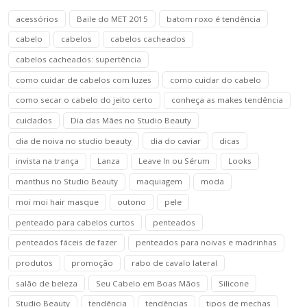
acessórios
Baile do MET 2015
batom roxo é tendência
cabelo
cabelos
cabelos cacheados
cabelos cacheados: supertência
como cuidar de cabelos com luzes
como cuidar do cabelo
como secar o cabelo do jeito certo
conheça as makes tendência
cuidados
Dia das Mães no Studio Beauty
dia de noiva no studio beauty
dia do caviar
dicas
invista na trança
Lanza
Leave In ou Sérum
Looks
manthus no Studio Beauty
maquiagem
moda
moi moi hair masque
outono
pele
penteado para cabelos curtos
penteados
penteados fáceis de fazer
penteados para noivas e madrinhas
produtos
promoção
rabo de cavalo lateral
salão de beleza
Seu Cabelo em Boas Mãos
Silicone
Studio Beauty
tendência
tendências
tipos de mechas