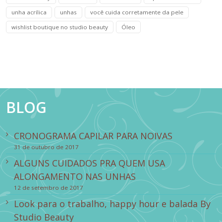
unha acrílica
unhas
você cuida corretamente da pele
wishlist boutique no studio beauty
Óleo
BLOG
CRONOGRAMA CAPILAR PARA NOIVAS
31 de outubro de 2017
ALGUNS CUIDADOS PRA QUEM USA
ALONGAMENTO NAS UNHAS
12 de setembro de 2017
Look para o trabalho, happy hour e balada By
Studio Beauty