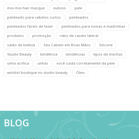
moi moi hair masque
outono
pele
penteado para cabelos curtos
penteados
penteados fáceis de fazer
penteados para noivas e madrinhas
produtos
promoção
rabo de cavalo lateral
salão de beleza
Seu Cabelo em Boas Mãos
Silicone
Studio Beauty
tendência
tendências
tipos de mechas
unha acrílica
unhas
você cuida corretamente da pele
wishlist boutique no studio beauty
Óleo
BLOG