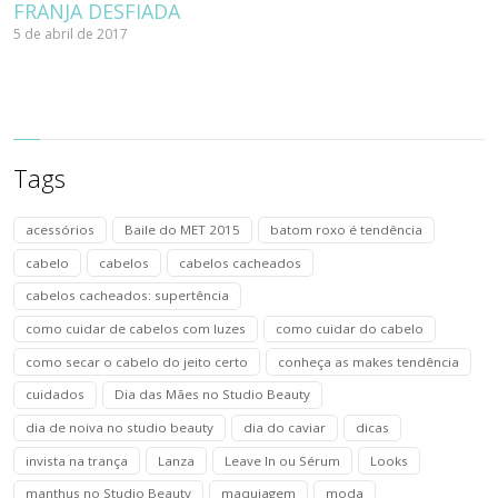
FRANJA DESFIADA
5 de abril de 2017
Tags
acessórios
Baile do MET 2015
batom roxo é tendência
cabelo
cabelos
cabelos cacheados
cabelos cacheados: supertência
como cuidar de cabelos com luzes
como cuidar do cabelo
como secar o cabelo do jeito certo
conheça as makes tendência
cuidados
Dia das Mães no Studio Beauty
dia de noiva no studio beauty
dia do caviar
dicas
invista na trança
Lanza
Leave In ou Sérum
Looks
manthus no Studio Beauty
maquiagem
moda