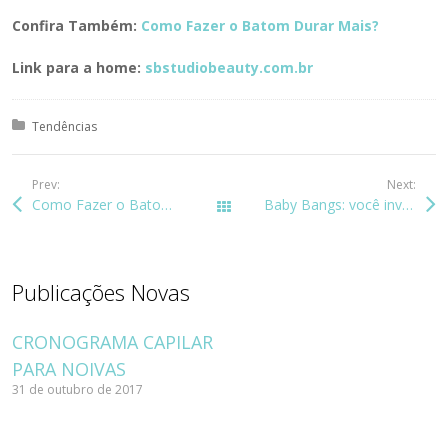
Confira Também:
Como Fazer o Batom Durar Mais?
Link para a home:
sbstudiobeauty.com.br
Posted in:
Tendências
Prev:
Next:
Como Fazer o Batom Durar Mais?
Baby Bangs: você investiria?
Todos os posts
Publicações Novas
CRONOGRAMA CAPILAR
PARA NOIVAS
31 de outubro de 2017