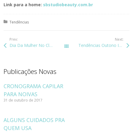
Link para a home:
sbstudiobeauty.com.br
Posted in:
Tendências
Prev:
Next:
Dia Da Mulher No Clube Curitibano
Tendências Outono Inverno 2016
Todos os posts
Publicações Novas
CRONOGRAMA CAPILAR
PARA NOIVAS
31 de outubro de 2017
ALGUNS CUIDADOS PRA
QUEM USA