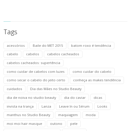
Tags
acessórios
Baile do MET 2015
batom roxo é tendência
cabelo
cabelos
cabelos cacheados
cabelos cacheados: supertência
como cuidar de cabelos com luzes
como cuidar do cabelo
como secar o cabelo do jeito certo
conheça as makes tendência
cuidados
Dia das Mães no Studio Beauty
dia de noiva no studio beauty
dia do caviar
dicas
invista na trança
Lanza
Leave In ou Sérum
Looks
manthus no Studio Beauty
maquiagem
moda
moi moi hair masque
outono
pele