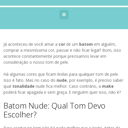
Menu
Já aconteceu de você amar a
cor
de um
batom
em alguém,
comprar a mesmíssima cor, passar e não ficar legal? Bom, isso
acontece constantemente porque precisamos levar em
consideração o nosso tom de pele.
Há algumas cores que ficam lindas para qualquer tom de pele.
Isso é fato. Mas no caso do
nude
, por exemplo, é preciso saber
qual
tonalidade
nude fica melhor. Caso contrário, a
make
poderá ficar apagada e sem graça. E ninguém quer isso, não é?
Batom Nude: Qual Tom Devo
Escolher?
Para acertar no tom não há nada melhor que o teste. Antes da