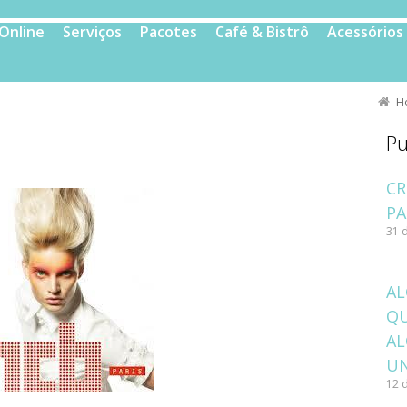
 Online
Serviços
Pacotes
Café & Bistrô
Acessórios
H
Pu
CR
PA
31 
AL
Q
A
U
12 