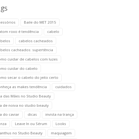
ags
cessórios
Baile do MET 2015
atom roxo é tendência
cabelo
abelos
cabelos cacheados
abelos cacheados: supertência
omo cuidar de cabelos com luzes
omo cuidar do cabelo
mo secar o cabelo do jeito certo
onheça as makes tendência
cuidados
ia das Mães no Studio Beauty
a de noiva no studio beauty
a do caviar
dicas
invista na trança
anza
Leave In ou Sérum
Looks
anthus no Studio Beauty
maquiagem