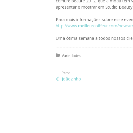
coiffure beauté 2012, que a moda tem vá
apresentar e mostrar em Studio Beauty a 
Para mais informações sobre esse event
http://www.meilleurcoiffeur.com/news/m
Uma ótima semana a todos nossos clien
Posted in:
Variedades
Prev:
Joãozinho