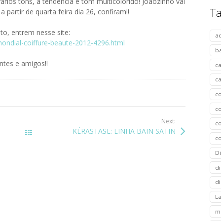
rios tons, a tendência é tom multicolorido! Joãozinho vai
T
partir de quarta feira dia 26, confiram!!
o, entrem nesse site:
a
ondial-coiffure-beaute-2012-4296.html
b
tes e amigos!!
c
c
c
c
Next:
co
KÉRASTASE: LINHA BAIN SATIN
Todos os posts
c
D
di
di
L
m