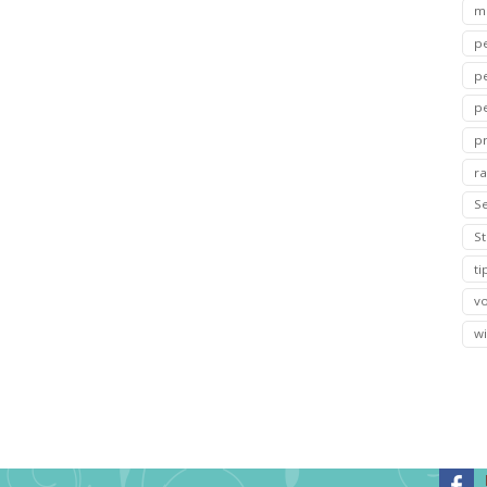
m
p
p
p
p
ra
S
S
t
v
wi