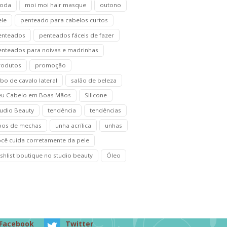
oda
moi moi hair masque
outono
ele
penteado para cabelos curtos
enteados
penteados fáceis de fazer
enteados para noivas e madrinhas
rodutos
promoção
bo de cavalo lateral
salão de beleza
eu Cabelo em Boas Mãos
Silicone
tudio Beauty
tendência
tendências
ipos de mechas
unha acrílica
unhas
ocê cuida corretamente da pele
shlist boutique no studio beauty
Óleo
Facebook
Twitter