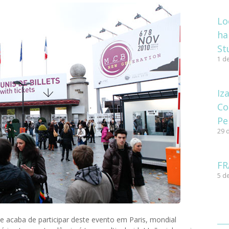
Lo
ha
St
1 d
Iz
Co
Pe
29 
FR
5 de
e acaba de participar deste evento em Paris, mondial